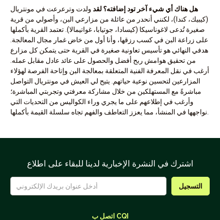
هل هناك أي شيء آخر تود إضافته؟ لقد
ولدت وترعرعت في مونتريال
(كيبيك، كندا)، لكنني أنحدر من عائلة من مزارعي البن، وأصولي من قرية
صغيرة تُدعى لاغوناسيكا (كيسادا، جوتيابا، غواتيمالا). تعتمد القرية بأكملها
على زراعة البن في كسب رزقها، وأنا أول من خاض غمار مجال المعالجة.
هدفي النهائي هو تأسيس تعاونية صغيرة في القرية حتى يتمكن كل مزارع
من تحقيق هوامش ربح أفضل والحصول على عائد عادل مقابل عمله.
أرغب في نقل المعرفة الفنية المتعلقة بمعالجة البن وإتاحة الفرصة لهؤلاء
المزارعين لتحسين نوعية حياتهم. يتيح لي العيش في مونتريال التواصل
مباشرةً مع المستهلكين من خلال مشاركة معرفتي وتجربتي المباشرة؛
وأرغب في إطلاعهم على ما يجري وراء الكواليس من التحديات التي
نواجهها في المنشأ، مما يعزز التعاطف والفهم تجاه سلسلة القيمة بأكملها.
اشترك في النشرة الإخبارية لدينا للبقاء على اطلاع
اتصل ب CQI