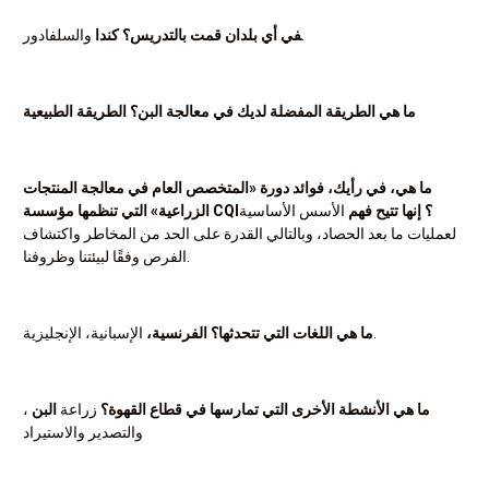
والسلفادور.
‍في أي بلدان قمت بالتدريس؟ كندا
ما هي الطريقة المفضلة لديك في معالجة البن؟ الطريقة الطبيعية
ما هي، في رأيك، فوائد دورة «المتخصص العام في معالجة المنتجات
الزراعية» التي تنظمها مؤسسة CQI؟ إنها تتيح فهم
الأسس الأساسية
لعمليات ما بعد الحصاد، وبالتالي القدرة على الحد من المخاطر واكتشاف
الفرص وفقًا لبيئتنا وظروفنا.
الإسبانية، الإنجليزية.
ما هي اللغات التي تتحدثها؟ الفرنسية،
ما هي الأنشطة الأخرى التي تمارسها في قطاع القهوة؟
زراعة
البن
،
والتصدير والاستيراد