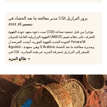
مدير معالجة ما بعد الحصاد في CQI يزور البرازيل
ديسمبر 16, 2022
تمت دعوة معهد جودة القهوة (CQI) مؤخرا من قبل جمعية صناعة
القهوة البرازيلية القابلة للذوبان (ABICS) للتعرف على نظام تقييم
الجودة الجديد للقهوة الفورية. أتيحت الفرصة ل Yimara M.
Agudelo ، وهي ممهدة Q Arabica ومديرة معالجة ما بعد الحصاد
في CQI ، للسفر إلى البرازيل لمعرفة المزيد عن هذه المبادرة.
طالع المزيد