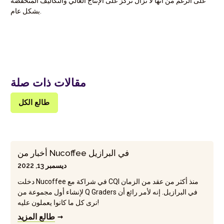
على الرغم من أنها لا تزال تركز على الإنتاج العالي والتكاليف المنخفضة
بشكل عام.
مقالات ذات صلة
طالع الكل
أخبار من Nucoffee في البرازيل
ديسمبر 13, 2022
دخلت Nucoffee في شراكة مع CQI منذ أكثر من عقد من الزمان
لإنشاء أول مجموعة من Q Graders في البرازيل. إنه لأمر رائع أن
نرى كل ما كانوا يعملون عليه!
طالع المزيد