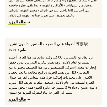
على الأشخاص والقهوة والأماكن. نريد أن نتوقف لحظة للتركيز على
نوعين من الشهادات - للأماكن والقهوة. دعونا نلقي نظرة فاحصة
على أحد شركائنا داخل البلد في تايوان - مختبر القهوة التايواني
وكيف يعملون على تعزيز صناعة القهوة في تايوان.
طالع المزيد
أضواء على المدرب المتميز: دامون تشين 陳嘉峻
مايو 4, 2023
في وقت سابق من هذا العام ، أعلنت CQI عن الفائزين بالمدربين
المتميزين لعام 2023 ، وهو تقدير لتكريم المدربين الذين حققوا
إنجازات معينة. استوفى المستفيدون من هذا التصنيف مجموعة من
المعايير - لكل من تقييم الجودة وبرامج معالجة ما بعد الحصاد.
للاطلاع على معلومات إضافية حول هذه المعايير، انقر هنا. طوال
الفترة المتبقية من عام 2023 ، سنصدر ملفات تعريف لكل مدرب
متميز. في دائرة الضوء هذه - نلحق بمدرب Q Araba ، دامون تشين.
استمر في القراءة أدناه لمعرفة المزيد عن ديمون.
طالع المزيد