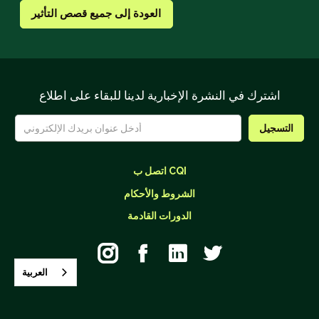
العودة إلى جميع قصص التأثير
اشترك في النشرة الإخبارية لدينا للبقاء على اطلاع
اتصل ب CQI
الشروط والأحكام
الدورات القادمة




العربية‏
26895 طريق أليسو كريك، جناح ب-866 طريق أليسو فيجو، كاليفورنيا
92656