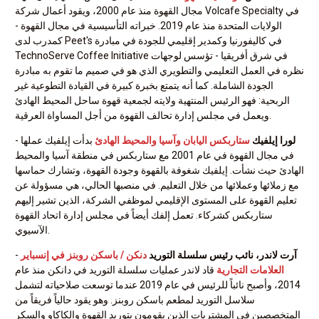
مجال القهوة منذ عام 2000، ويقود أعمال شركة Volcafe Specialty في
الولايات المتحدة منذ عام 2019. خبراته التأسيسية في مجال القهوة -
كمدرب لدى Peet's في كاليفورنيا وكمدير إقليمي للجودة في مبادرة
TechnoServe Coffee Initiative في شرق أفريقيا - تؤسس لوجهات
نظره في العمل التعليمي والتطويري الذي هو في صميم ما تقوم به مبادرة
الجودة الشاملة. كما أنه يتمتع بخبرة كبيرة في القيادة التطوعية غير
الربحية: فهو الرئيس المنتهية ولايته لجمعية قهوة ساحل المحيط الهادئ
ويعمل في مجلس إدارة تحالف القهوة من أجل المساواة العرقية.
لورا إيلفيك
ستاربكس اليابان وآسيا والمحيط الهادئ
بدأت إيلفيك عملها
-
في مجال القهوة في عام 2001 مع ستاربكس في منطقة آسيا والمحيط
الهادئ حيث نشأت. إيلفيك شغوفة بالقهوة وجودة القهوة، وتشارك حماسها
مع زملائها وعملائها من خلال التعليم. في منصبها الحالي، هي مسؤولة عن
تعليم القهوة على المستوى الإقليمي لموظفي الشركة، الذين تشير إليهم
ستاربكس كشركاء. تعمل إلفك أيضاً في مجلس إدارة اتحاد القهوة
الآسيوي.
آرت لاندر، نائب رئيس سلسلة التوريد
دنكن / باسكن روبنز في إنسباير
-
العلامات التجارية
قاد لاندر عمليات سلسلة التوريد في دانكن منذ عام
2014، وأصبح نائباً للرئيس في عام 2019 عندما توسعت صلاحياته لتشمل
سلاسل التوريد لمطعم باسكن روبنز. وهو يقود حالياً فريقاً من
المتخصصين في المشتريات الذين يقومون بتوريد القهوة والكاكاو والسكر