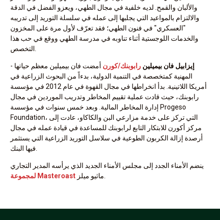
والألبان والقمح. لديه خلفية في مجال الطهي، ويعزو الفضل في الدقة
والالتزام بالمواعيد التي يجلبها إلى عمله في سلسلة التوريد إلى تدريبه
"العسكري" في فنون الطهي؛ فقد تعرّف لأول مرة على المخزون
والخدمات اللوجستية أثناء تناوبه في مدرسة الطهي ووقع في حب هذا
التخصص.
إيزابيل فان بيميلين
رابوبنك/كورن
أمضت فان بيميلين معظم حياتها
-
المهنية كمتخصصة في التنمية الدولية، بدءاً من البحوث الزراعية في
أمريكا اللاتينية. بدأ انخراطها في مجال القهوة في عام 2012 في مؤسسة
رابوبنك، حيث قادت عملية تقييم المخاطر وتدريب الموردين في مجال
إدارة المخاطر المالية. وبعد خمس سنوات في مؤسسة Progeso
Foundation، التي تركز على خدمة مزارعي البن والكاكاو، عادت إلى
مركز أكورن للابتكار التابع لرابوبنك للمساعدة في قيادة عمله في مجال
أرصدة إزالة الكربون الطوعية في سلاسل التوريد الزراعية التي يستثمر
فيها البنك.
ينضم الأمناء الجدد إلى مجلس الأمناء الجديد الذي يرأسه المدير التجاري
ماثيو ميلز.
لمجموعة Masteroast