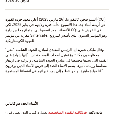
مارس 26, 2025
أليسو فيخو، كاليفورنيا. (26 مارس 2025) أعلن معهد جودة القهوة (CQI)
عن أربعة أمناء جدد هذا الأسبوع. بدأت فترة ولايتهم في يناير 2025، لكن
الأعضاء الجدد انضموا إلى اجتماع مجلس إدارة CQI في الخريف على
مقربة من مؤتمر Sintercafe، وهو المؤتمر السنوي الذي تأسس للترويج
للقهوة الكوستاريكية.
"وقال مايكل شيريدان، الرئيس التنفيذي لمبادرة الجودة الشاملة: "نحن
محظوظون جدًا بتنوع تمثيل أصحاب المصلحة لدينا. "إنها شهادة على
القيمة التي يجدها مجتمعنا في مبادرة الجودة الشاملة، والرغبة في ازدهار
منظمتنا وزيادة تأثيرها. ينضم الأمناء الجدد إلى فريق الأمناء الذين يوفرون
لنا قيادة ماهرة، ونحن نتطلع إلى دمج خبراتهم في أنشطتنا المستمرة."
الأمناء الجدد هم كالتالي
مات دكس
فولكافيه للقهوة المتخصصة
يعمل داكس، الذي يعمل في
-