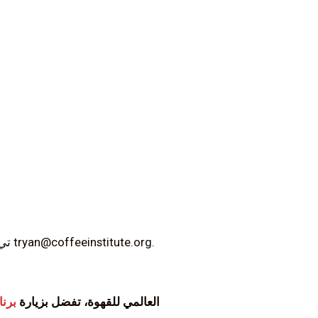
لمناقشة فرص الاستثمار، يُرجى الاتصال بمدير قسم المشاركة في المهمات في CQI تي جيه رايان على tryan@coffeeinstitute.org.
لاستكشاف فرص أخرى للاستثمار في صندوق CQI العالمي للقهوة، تفضل بزيارة
برن