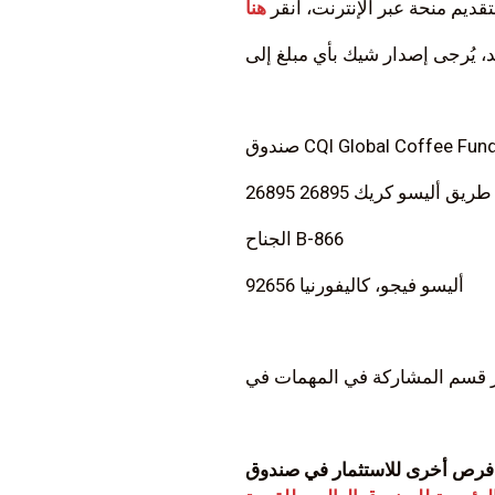
تقديم منحة عبر الإنترنت، انقر
ندوق CQI Global Coffee Fund
26895 طريق أليسو كريك 26895
الجناح B-866
أليسو فيجو، كاليفورنيا 92656