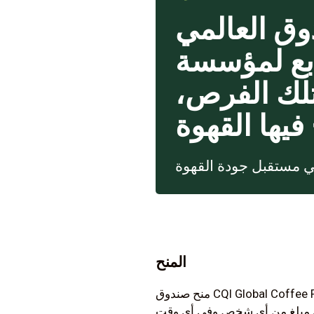
وق العالمي
 CQI في المنح الدراسية
تلك الفرص،
المنح
منح صندوق CQI Global Coffee Fund عبارة عن مساهمات معفاة من الضرائب إلى CQI مخصصة للمنح الدراسية والزمالات القائمة