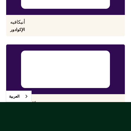
أنيكافيه
الإكوادور
العربية‏
ستون فيليدج
فيتنام