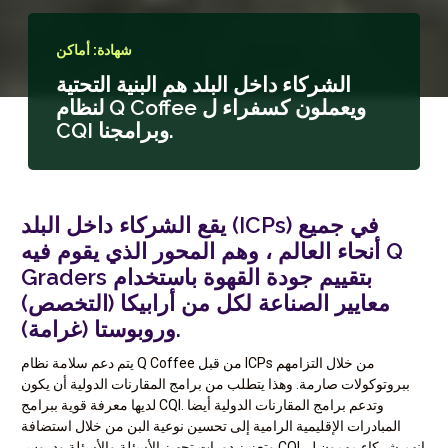
شهادة: أماكن
الشركاء داخل البلد هم البنية التحتية
لنظام Q Coffee ويعملون كسفراء ل
CQI وبرامجنا.
يقع الشركاء داخل البلد (ICPs) في جميع
أنحاء العالم ، وهم المحور الذي يقوم فيه Q
Graders بتقييم جودة القهوة باستخدام
معايير الصناعة لكل من أرابيكا (التخصص)
وروبوستا (غرامة).
يتم دعم سلامة نظام Q Coffee من قبل ICPs من خلال التزامهم
ببروتوكولات صارمة. وهذا يتطلب من برامج المقارنات الدولية أن يكون
لديها معرفة قوية ببرامج CQI. وتدعم برامج المقارنات الدولية أيضا
المبادرات الإقليمية الرامية إلى تحسين نوعية البن من خلال استضافة
وتعزيز دورات تجهيز الأسئلة والأسئلة ودروس CQI. إنهم شركاء مهمون ل